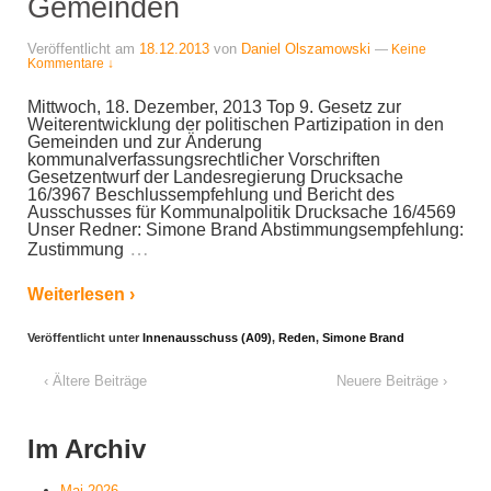
Gemeinden
Veröffentlicht am
18.12.2013
von
Daniel Olszamowski
—
Keine
Kommentare ↓
Mittwoch, 18. Dezember, 2013 Top 9. Gesetz zur
Weiterentwicklung der politischen Partizipation in den
Gemeinden und zur Änderung
kommunalverfassungsrechtlicher Vorschriften
Gesetzentwurf der Landesregierung Drucksache
16/3967 Beschlussempfehlung und Bericht des
Ausschusses für Kommunalpolitik Drucksache 16/4569
Unser Redner: Simone Brand Abstimmungsempfehlung:
…
Zustimmung
Weiterlesen ›
Veröffentlicht unter
Innenausschuss (A09)
,
Reden
,
Simone Brand
‹ Ältere Beiträge
Neuere Beiträge ›
Im Archiv
Mai 2026