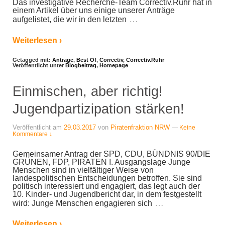
Das investigative Recherche-Team Correctiv.Ruhr hat in
einem Artikel über uns einige unserer Anträge
…
aufgelistet, die wir in den letzten
Weiterlesen ›
Getagged mit:
Anträge
,
Best Of
,
Correctiv
,
Correctiv.Ruhr
Veröffentlicht unter
Blogbeitrag
,
Homepage
Einmischen, aber richtig!
Jugendpartizipation stärken!
Veröffentlicht am
29.03.2017
von
Piratenfraktion NRW
—
Keine
Kommentare ↓
Gemeinsamer Antrag der SPD, CDU, BÜNDNIS 90/DIE
GRÜNEN, FDP, PIRATEN I. Ausgangslage Junge
Menschen sind in vielfältiger Weise von
landespolitischen Entscheidungen betroffen. Sie sind
politisch interessiert und engagiert, das legt auch der
10. Kinder- und Jugendbericht dar, in dem festgestellt
…
wird: Junge Menschen engagieren sich
Weiterlesen ›