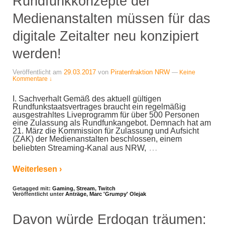
Rundfunkkonzepte der
Medienanstalten müssen für das
digitale Zeitalter neu konzipiert
werden!
Veröffentlicht am
29.03.2017
von
Piratenfraktion NRW
—
Keine
Kommentare ↓
I. Sachverhalt Gemäß des aktuell gültigen
Rundfunkstaatsvertrages braucht ein regelmäßig
ausgestrahltes Liveprogramm für über 500 Personen
eine Zulassung als Rundfunkangebot. Demnach hat am
21. März die Kommission für Zulassung und Aufsicht
(ZAK) der Medienanstalten beschlossen, einem
…
beliebten Streaming-Kanal aus NRW,
Weiterlesen ›
Getagged mit:
Gaming
,
Stream
,
Twitch
Veröffentlicht unter
Anträge
,
Marc 'Grumpy' Olejak
Davon würde Erdogan träumen: