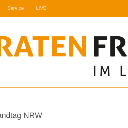
Service
LIVE
Landtag NRW