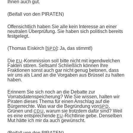
Ihnen auch gut.
(Beifall von den PIRATEN)
Offensichtlich haben Sie alle kein Interesse an einer
neutralen Überprüfung. Sie haben sich politisch bereits
festgelegt.
(Thomas Eiskirch [
]: Ja, das stimmt!)
SPD
Die
-Kommission soll bitte nicht mit irgendwelchen
EU
Fakten stören. Seltsam! Schließlich können Ihre
Fraktionen sonst auch gar nicht genug betonen, dass
wir uns als Land an die Vorgaben aus Brüssel zu halten
haben.
Erinnern Sie sich noch an die Debatte zur
Vorratsdatenspeicherung? Wie Sie wissen, halten wir
Piraten dieses Thema für einen Anschlag auf die
Bürgerrechte. Was war die Begründung von
,
SPD
Grünen und
, warum sie trotzdem dafür sind? Weil
CDU
es eine entsprechende
-Richtlinie gebe. Denselben
EU
Mut hätte ich mir da auch gewünscht.
(Beifall von den PIRATEN)