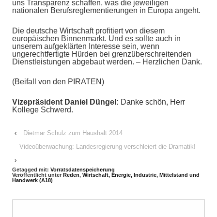
uns Transparenz schaffen, was die jeweiligen
nationalen Berufsreglementierungen in Europa angeht.
Die deutsche Wirtschaft profitiert von diesem
europäischen Binnenmarkt. Und es sollte auch in
unserem aufgeklärten Interesse sein, wenn
ungerechtfertigte Hürden bei grenzüberschreitenden
Dienstleistungen abgebaut werden. – Herzlichen Dank.
(Beifall von den PIRATEN)
Vizepräsident Daniel Düngel:
Danke schön, Herr
Kollege Schwerd.
‹
Dietmar Schulz zum Haushalt 2014
Videoüberwachung: Landesregierung verschleiert die Dramatik!
›
Getagged mit:
Vorratsdatenspeicherung
Veröffentlicht unter
Reden
,
Wirtschaft, Energie, Industrie, Mittelstand und
Handwerk (A18)