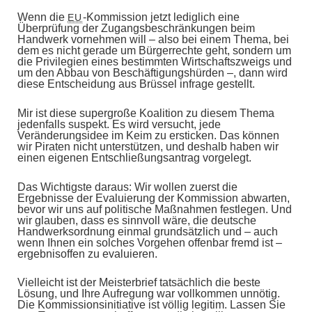
Wenn die
-Kommission jetzt lediglich eine
EU
Überprüfung der Zugangsbeschränkungen beim
Handwerk vornehmen will – also bei einem Thema, bei
dem es nicht gerade um Bürgerrechte geht, sondern um
die Privilegien eines bestimmten Wirtschaftszweigs und
um den Abbau von Beschäftigungshürden –, dann wird
diese Entscheidung aus Brüssel infrage gestellt.
Mir ist diese supergroße Koalition zu diesem Thema
jedenfalls suspekt. Es wird versucht, jede
Veränderungsidee im Keim zu ersticken. Das können
wir Piraten nicht unterstützen, und deshalb haben wir
einen eigenen Entschließungsantrag vorgelegt.
Das Wichtigste daraus: Wir wollen zuerst die
Ergebnisse der Evaluierung der Kommission abwarten,
bevor wir uns auf politische Maßnahmen festlegen. Und
wir glauben, dass es sinnvoll wäre, die deutsche
Handwerksordnung einmal grundsätzlich und – auch
wenn Ihnen ein solches Vorgehen offenbar fremd ist –
ergebnisoffen zu evaluieren.
Vielleicht ist der Meisterbrief tatsächlich die beste
Lösung, und Ihre Aufregung war vollkommen unnötig.
Die Kommissionsinitiative ist völlig legitim. Lassen Sie