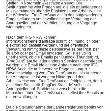
Stellen in Nordrhein-Westfalen erzeugt. Die
Stellungnahme wirft Fragen auf, die ein grundlegendes
Missverständnis über die Funktions- und Arbeitsweise
der Webseite ‚FragDenStaat.de‘ in den aufgeworfenen
Fragestellungen um bevollmächtigte Vertretung der
Antragsteller und der Veröffentlichung der Vorgänge
widerspiegeln.
Nach dem IFG NRW können
Informationsfreiheitsanträge schriftlich, mündlich oder
elektronisch gestellt werden und die öffentliche
Verwaltung nimmt diese beispielsweise per Post, per
Telefon oder per Email entgegen. So ist es völlig
unerheblich, ob die Emails per Outlook, Thunderbird,
‚FragDenStaat.de‘ oder anderen Services geschrieben
werden, die Email bleibt eine Anfrage nach dem IFG
NRW. Auch die aufgeworfene Fragestellung zur
Bevollmächtigung von ‚FragDenStaat.de‘ als Vertreter
der Antragsteller ist vor dem Hintergrund der
Arbeitsweise von ‚FragDenStaat.de‘ fehlplatziert, denn
an keiner Stelle tritt ‚FragDenStaat.de‘ selbst als
Antragsteller auf. Stattdessen verschicken die
Menschen über ‚FragDenStaat.de‘ selbst ihre Emails an
die Verwaltungen.
Da die Stellungnahme der Landesregierung bereits von