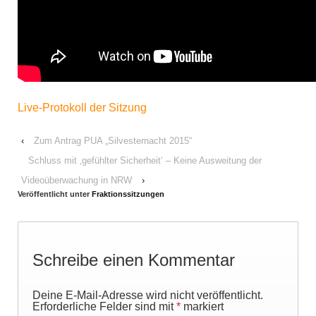
Live-Protokoll der Sitzung
‹
Zum Antrag PUA „Silvesternacht 2015“
Schluss mit ‚gefühlter Sicherheit‘ – Keine Ausweitung der
Videoüberwachung in NRW
›
Veröffentlicht unter
Fraktionssitzungen
Schreibe einen Kommentar
Deine E-Mail-Adresse wird nicht veröffentlicht.
Erforderliche Felder sind mit
*
markiert